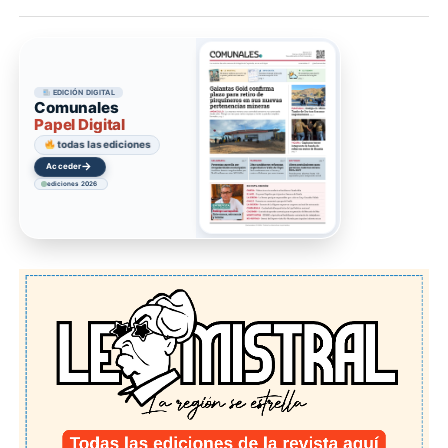
EDICIÓN DIGITAL
Comunales
Papel Digital
todas las ediciones
→
Acceder
ediciones 2026