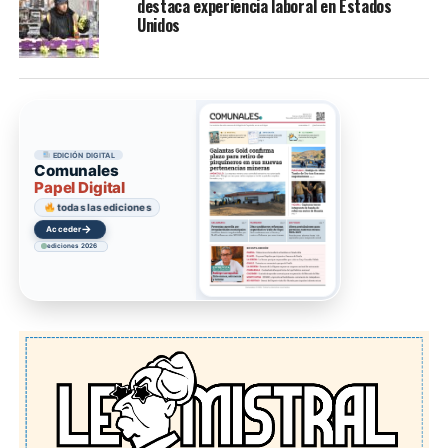
destaca experiencia laboral en Estados
Unidos
EDICIÓN DIGITAL
Comunales
Papel Digital
todas las ediciones
→
Acceder
ediciones 2026