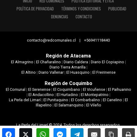
INICIO
RED COMUNALES
POLÍTICA EDITORIAL Y ÉTICA
POLÍTICA DE PRIVACIDAD
TÉRMINOS Y CONDICIONES
PUBLICIDAD
DENUNCIAS
CONTACTO
contacto@redcomunales.cl | +56941118440
Región de Atacama
El Almagrino
|
El Chañaralino
|
Diario Caldera
|
Diario El Copiapino
|
Diario Tierra Amarilla
|
El Altino
|
Diario Vallenar
|
El Huasquino
|
El Freirinense
Región de Coquimbo
El Comunal
|
El Serenense
|
El Coquimbano
|
El Vicuñense
|
El Paihuanino
|
El Andacollino
|
El Hurtadino
|
El Montepatrino
|
La Perla del Limarí
|
El Punitaquino
|
El Combarbalino
|
El Canelino
|
El
Illapelino
|
El Salamanquino
|
El Vileño
La Perla del Limarí © 2024. Todos los derechos reservados.