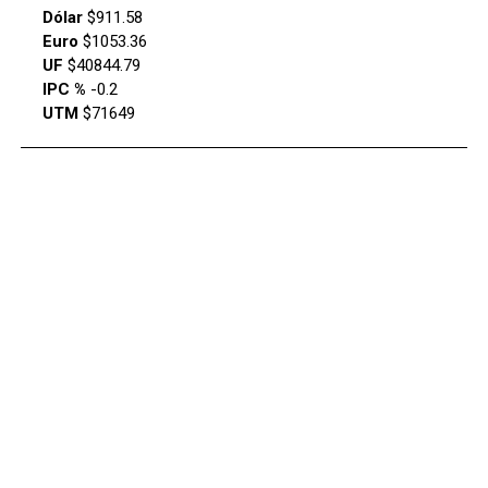
Dólar
$911.58
Euro
$1053.36
UF
$40844.79
IPC %
-0.2
UTM
$71649