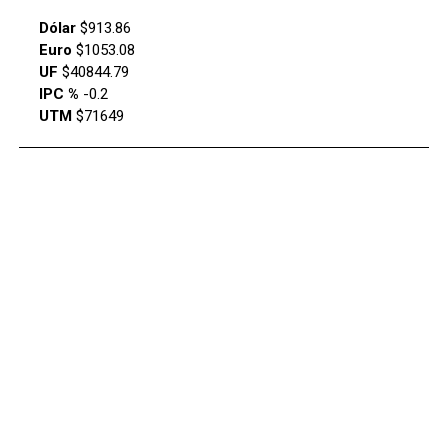
Dólar
$913.86
Euro
$1053.08
UF
$40844.79
IPC %
-0.2
UTM
$71649