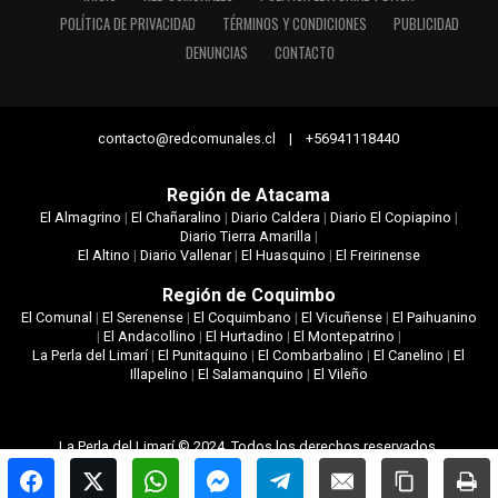
POLÍTICA DE PRIVACIDAD
TÉRMINOS Y CONDICIONES
PUBLICIDAD
DENUNCIAS
CONTACTO
contacto@redcomunales.cl | +56941118440
Región de Atacama
El Almagrino
|
El Chañaralino
|
Diario Caldera
|
Diario El Copiapino
|
Diario Tierra Amarilla
|
El Altino
|
Diario Vallenar
|
El Huasquino
|
El Freirinense
Región de Coquimbo
El Comunal
|
El Serenense
|
El Coquimbano
|
El Vicuñense
|
El Paihuanino
|
El Andacollino
|
El Hurtadino
|
El Montepatrino
|
La Perla del Limarí
|
El Punitaquino
|
El Combarbalino
|
El Canelino
|
El
Illapelino
|
El Salamanquino
|
El Vileño
La Perla del Limarí © 2024. Todos los derechos reservados.