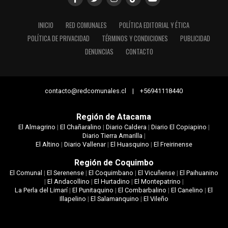
INICIO
RED COMUNALES
POLÍTICA EDITORIAL Y ÉTICA
POLÍTICA DE PRIVACIDAD
TÉRMINOS Y CONDICIONES
PUBLICIDAD
DENUNCIAS
CONTACTO
contacto@redcomunales.cl | +56941118440
Región de Atacama
El Almagrino
|
El Chañaralino
|
Diario Caldera
|
Diario El Copiapino
|
Diario Tierra Amarilla
|
El Altino
|
Diario Vallenar
|
El Huasquino
|
El Freirinense
Región de Coquimbo
El Comunal
|
El Serenense
|
El Coquimbano
|
El Vicuñense
|
El Paihuanino
|
El Andacollino
|
El Hurtadino
|
El Montepatrino
|
La Perla del Limarí
|
El Punitaquino
|
El Combarbalino
|
El Canelino
|
El
Illapelino
|
El Salamanquino
|
El Vileño