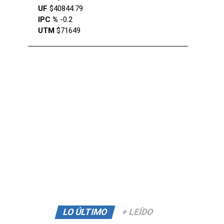
UF
$40844.79
IPC %
-0.2
UTM
$71649
LO ÚLTIMO
+ LEÍDO