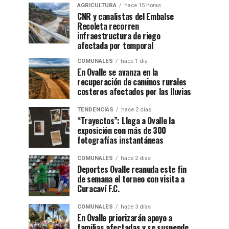
AGRICULTURA
hace 15 horas
CNR y canalistas del Embalse
Recoleta recorren
infraestructura de riego
afectada por temporal
COMUNALES
hace 1 día
En Ovalle se avanza en la
recuperación de caminos rurales
costeros afectados por las lluvias
TENDENCIAS
hace 2 días
“Trayectos”: Llega a Ovalle la
exposición con más de 300
fotografías instantáneas
COMUNALES
hace 2 días
Deportes Ovalle reanuda este fin
de semana el torneo con visita a
Curacaví F.C.
COMUNALES
hace 3 días
En Ovalle priorizarán apoyo a
familias afectadas y se suspende