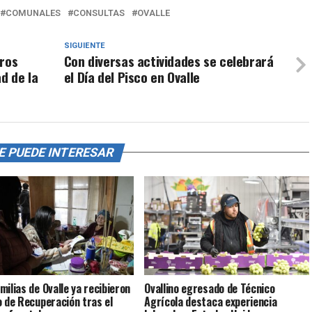
COMUNALES
CONSULTAS
OVALLE
SIGUIENTE
eros
Con diversas actividades se celebrará
d de la
el Día del Pisco en Ovalle
E PUEDE INTERESAR
milias de Ovalle ya recibieron
Ovallino egresado de Técnico
o de Recuperación tras el
Agrícola destaca experiencia