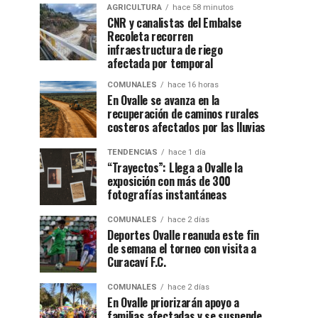
AGRICULTURA
hace 58 minutos
CNR y canalistas del Embalse
Recoleta recorren
infraestructura de riego
afectada por temporal
COMUNALES
hace 16 horas
En Ovalle se avanza en la
recuperación de caminos rurales
costeros afectados por las lluvias
TENDENCIAS
hace 1 día
“Trayectos”: Llega a Ovalle la
exposición con más de 300
fotografías instantáneas
COMUNALES
hace 2 días
Deportes Ovalle reanuda este fin
de semana el torneo con visita a
Curacaví F.C.
COMUNALES
hace 2 días
En Ovalle priorizarán apoyo a
familias afectadas y se suspende