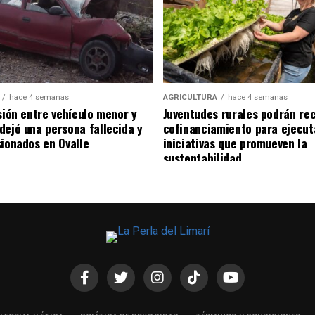
hace 4 semanas
AGRICULTURA
hace 4 semanas
sión entre vehículo menor y
Juventudes rurales podrán rec
dejó una persona fallecida y
cofinanciamiento para ejecut
sionados en Ovalle
iniciativas que promueven la
sustentabilidad