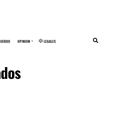
CUERDO
OPINION
LEGALES
ados