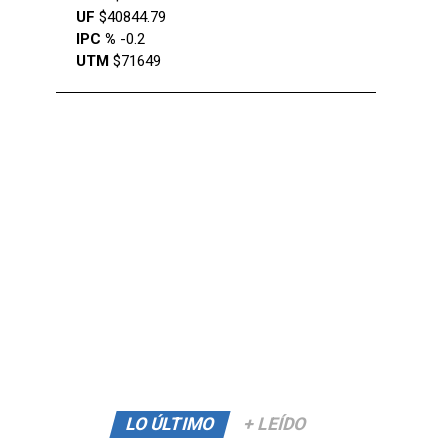
UF
$40844.79
IPC %
-0.2
UTM
$71649
LO ÚLTIMO
+ LEÍDO