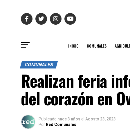
INICIO
COMUNALES
AGRICUL
COMUNALES
Realizan feria in
del corazón en Ov
Publicado
hace 3 años
el
Agosto 23, 2023
Por
Red Comunales