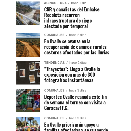
AGRICULTURA
hace 1 día
CNR y canalistas del Embalse
Recoleta recorren
infraestructura de riego
afectada por temporal
COMUNALES
hace 2 días
En Ovalle se avanza en la
recuperación de caminos rurales
costeros afectados por las lluvias
TENDENCIAS
hace 2 días
“Trayectos”: Llega a Ovalle la
exposición con más de 300
fotografías instantáneas
COMUNALES
hace 3 días
Deportes Ovalle reanuda este fin
de semana el torneo con visita a
Curacaví F.C.
COMUNALES
hace 3 días
En Ovalle priorizarán apoyo a
familias afectadas y se suspende