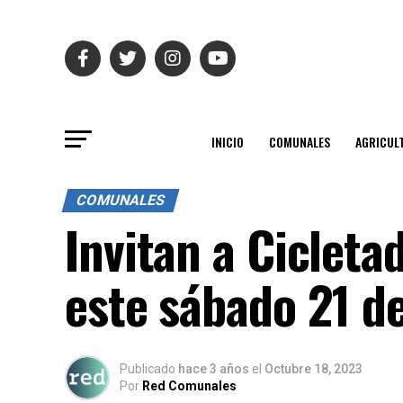
INICIO
COMUNALES
AGRICUL
COMUNALES
Invitan a Cicleta
este sábado 21 d
Publicado
hace 3 años
el
Octubre 18, 2023
Por
Red Comunales