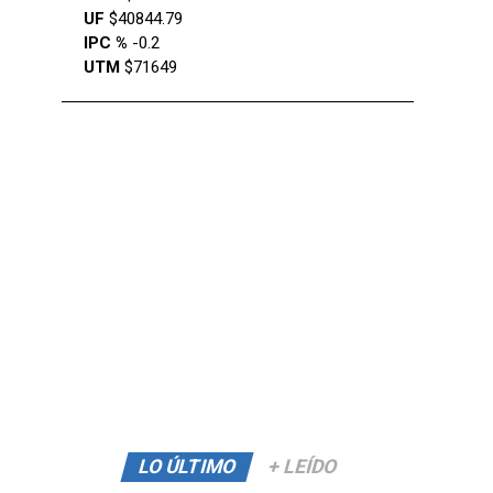
UF
$40844.79
IPC %
-0.2
UTM
$71649
LO ÚLTIMO
+ LEÍDO