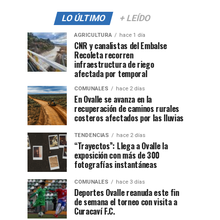
LO ÚLTIMO
+ LEÍDO
AGRICULTURA
hace 1 día
CNR y canalistas del Embalse
Recoleta recorren
infraestructura de riego
afectada por temporal
COMUNALES
hace 2 días
En Ovalle se avanza en la
recuperación de caminos rurales
costeros afectados por las lluvias
TENDENCIAS
hace 2 días
“Trayectos”: Llega a Ovalle la
exposición con más de 300
fotografías instantáneas
COMUNALES
hace 3 días
Deportes Ovalle reanuda este fin
de semana el torneo con visita a
Curacaví F.C.