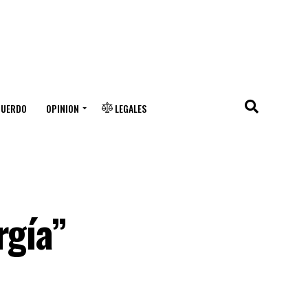
CUERDO
OPINION
LEGALES
rgía”