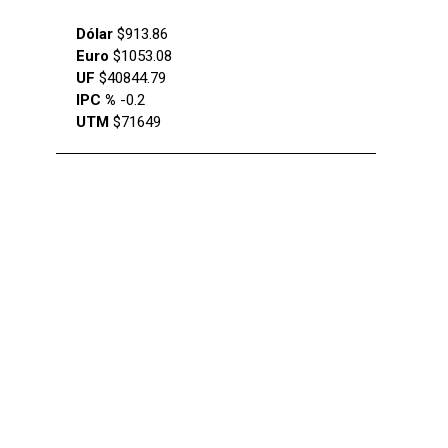
Dólar
$913.86
Euro
$1053.08
UF
$40844.79
IPC %
-0.2
UTM
$71649