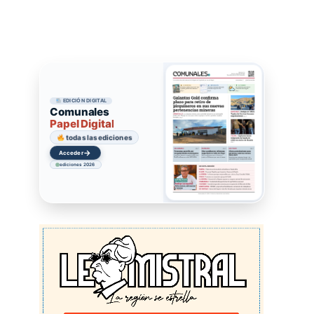
EDICIÓN DIGITAL
Comunales
Papel Digital
todas las ediciones
→
Acceder
ediciones 2026