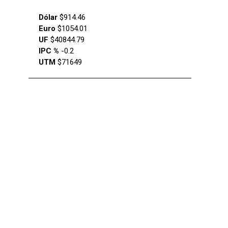
Dólar
$914.46
Euro
$1054.01
UF
$40844.79
IPC %
-0.2
UTM
$71649