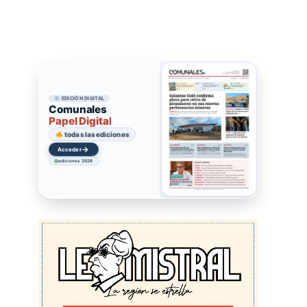
EDICIÓN DIGITAL
Comunales
Papel Digital
todas las ediciones
→
Acceder
ediciones 2026