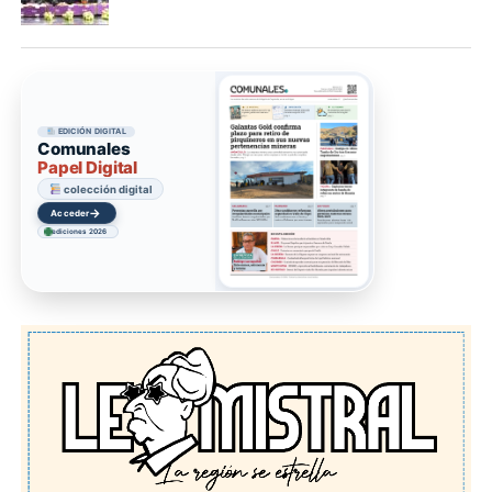
EDICIÓN DIGITAL
Comunales
Papel Digital
colección digital
→
Acceder
ediciones 2026