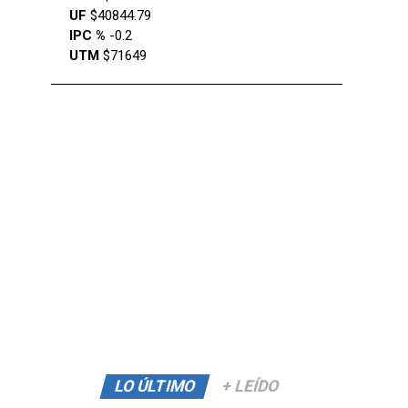
UF
$40844.79
IPC %
-0.2
UTM
$71649
LO ÚLTIMO
+ LEÍDO