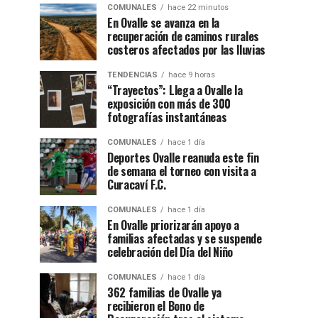
COMUNALES
hace 22 minutos
En Ovalle se avanza en la
recuperación de caminos rurales
costeros afectados por las lluvias
TENDENCIAS
hace 9 horas
“Trayectos”: Llega a Ovalle la
exposición con más de 300
fotografías instantáneas
COMUNALES
hace 1 día
Deportes Ovalle reanuda este fin
de semana el torneo con visita a
Curacaví F.C.
COMUNALES
hace 1 día
En Ovalle priorizarán apoyo a
familias afectadas y se suspende
celebración del Día del Niño
COMUNALES
hace 1 día
362 familias de Ovalle ya
recibieron el Bono de