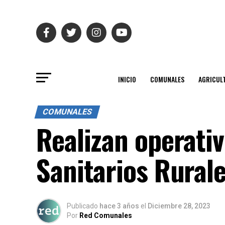
INICIO
COMUNALES
AGRICUL
COMUNALES
Realizan operati
Sanitarios Rural
Publicado
hace 3 años
el
Diciembre 28, 2023
Por
Red Comunales