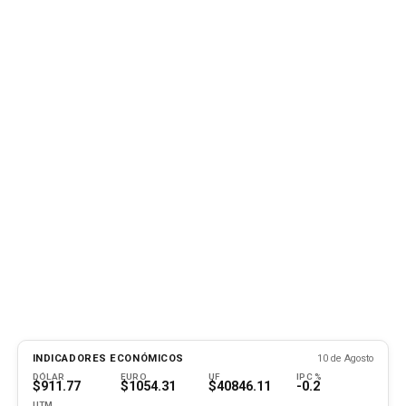
INDICADORES ECONÓMICOS
10 de Agosto
DÓLAR
EURO
UF
IPC %
$911.77
$1054.31
$40846.11
-0.2
UTM