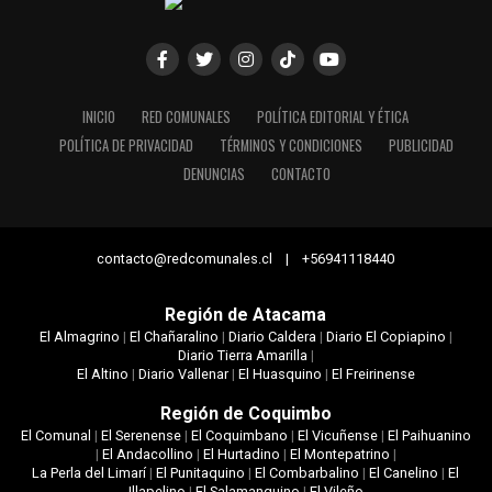
INICIO
RED COMUNALES
POLÍTICA EDITORIAL Y ÉTICA
POLÍTICA DE PRIVACIDAD
TÉRMINOS Y CONDICIONES
PUBLICIDAD
DENUNCIAS
CONTACTO
contacto@redcomunales.cl | +56941118440
Región de Atacama
El Almagrino
|
El Chañaralino
|
Diario Caldera
|
Diario El Copiapino
|
Diario Tierra Amarilla
|
El Altino
|
Diario Vallenar
|
El Huasquino
|
El Freirinense
Región de Coquimbo
El Comunal
|
El Serenense
|
El Coquimbano
|
El Vicuñense
|
El Paihuanino
|
El Andacollino
|
El Hurtadino
|
El Montepatrino
|
La Perla del Limarí
|
El Punitaquino
|
El Combarbalino
|
El Canelino
|
El
Illapelino
|
El Salamanquino
|
El Vileño