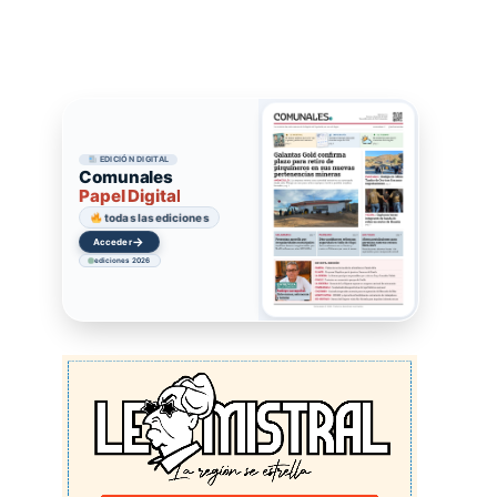
EDICIÓN DIGITAL
Comunales
Papel Digital
todas las ediciones
→
Acceder
ediciones 2026