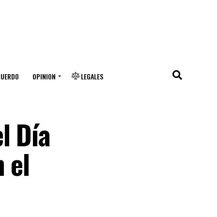
CUERDO
OPINION
LEGALES
l Día
 el