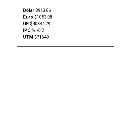
Dólar
$913.86
Euro
$1053.08
UF
$40844.79
IPC %
-0.2
UTM
$71649