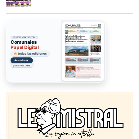
EDICIÓN DIGITAL
Comunales
Papel Digital
todas las ediciones
→
Acceder
ediciones 2026