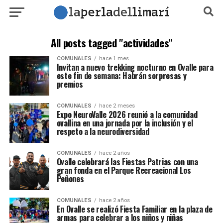
All posts tagged "actividades"
COMUNALES
hace 1 mes
Invitan a nuevo trekking nocturno en Ovalle para
este fin de semana: Habrán sorpresas y
premios
COMUNALES
hace 2 meses
Expo NeuroValle 2026 reunió a la comunidad
ovallina en una jornada por la inclusión y el
respeto a la neurodiversidad
COMUNALES
hace 2 años
Ovalle celebrará las Fiestas Patrias con una
gran fonda en el Parque Recreacional Los
Peñones
COMUNALES
hace 2 años
En Ovalle se realizó Fiesta Familiar en la plaza de
armas para celebrar a los niños y niñas