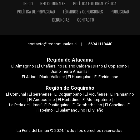
INICIO
RED COMUNALES
POLÍTICA EDITORIAL Y ÉTICA
POLÍTICA DE PRIVACIDAD
TÉRMINOS Y CONDICIONES
PUBLICIDAD
DENUNCIAS
CONTACTO
contacto@redcomunales.cl | +56941118440
Región de Atacama
El Almagrino
|
El Chañaralino
|
Diario Caldera
|
Diario El Copiapino
|
Diario Tierra Amarilla
|
El Altino
|
Diario Vallenar
|
El Huasquino
|
El Freirinense
Región de Coquimbo
El Comunal
|
El Serenense
|
El Coquimbano
|
El Vicuñense
|
El Paihuanino
|
El Andacollino
|
El Hurtadino
|
El Montepatrino
|
La Perla del Limarí
|
El Punitaquino
|
El Combarbalino
|
El Canelino
|
El
Illapelino
|
El Salamanquino
|
El Vileño
La Perla del Limarí © 2024. Todos los derechos reservados.