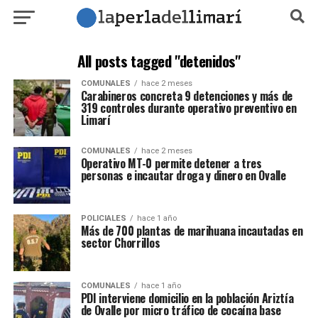
All posts tagged "detenidos"
COMUNALES
hace 2 meses
Carabineros concreta 9 detenciones y más de
319 controles durante operativo preventivo en
Limarí
COMUNALES
hace 2 meses
Operativo MT-0 permite detener a tres
personas e incautar droga y dinero en Ovalle
POLICIALES
hace 1 año
Más de 700 plantas de marihuana incautadas en
sector Chorrillos
COMUNALES
hace 1 año
PDI interviene domicilio en la población Ariztía
de Ovalle por micro tráfico de cocaína base