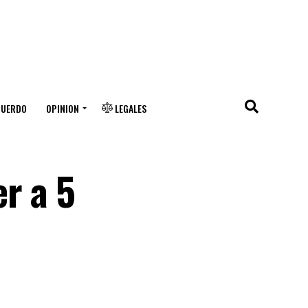
CUERDO
OPINION
LEGALES
r a 5