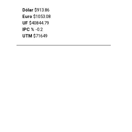
Dólar
$913.86
Euro
$1053.08
UF
$40844.79
IPC %
-0.2
UTM
$71649