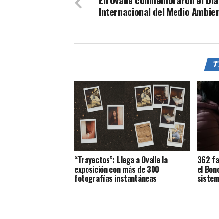
En Ovalle conmemoraron el Día
Internacional del Medio Ambie
T
“Trayectos”: Llega a Ovalle la
362 fa
exposición con más de 300
el Bon
fotografías instantáneas
sistem