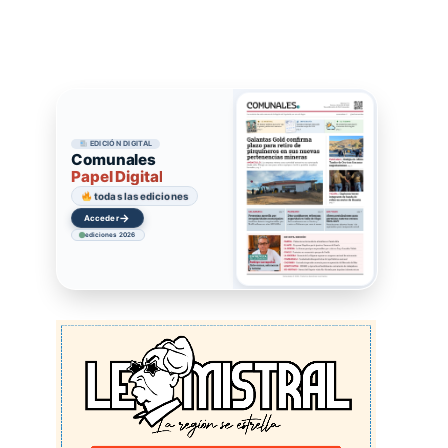
EDICIÓN DIGITAL
Comunales
Papel Digital
todas las ediciones
→
Acceder
ediciones 2026