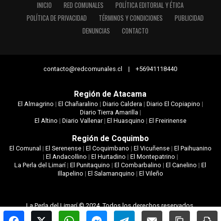
INICIO
RED COMUNALES
POLÍTICA EDITORIAL Y ÉTICA
POLÍTICA DE PRIVACIDAD
TÉRMINOS Y CONDICIONES
PUBLICIDAD
DENUNCIAS
CONTACTO
contacto@redcomunales.cl | +56941118440
Región de Atacama
El Almagrino
|
El Chañaralino
|
Diario Caldera
|
Diario El Copiapino
|
Diario Tierra Amarilla
|
El Altino
|
Diario Vallenar
|
El Huasquino
|
El Freirinense
Región de Coquimbo
El Comunal
|
El Serenense
|
El Coquimbano
|
El Vicuñense
|
El Paihuanino
|
El Andacollino
|
El Hurtadino
|
El Montepatrino
|
La Perla del Limarí
|
El Punitaquino
|
El Combarbalino
|
El Canelino
|
El
Illapelino
|
El Salamanquino
|
El Vileño
La Perla del Limarí © 2024. Todos los derechos reservados.