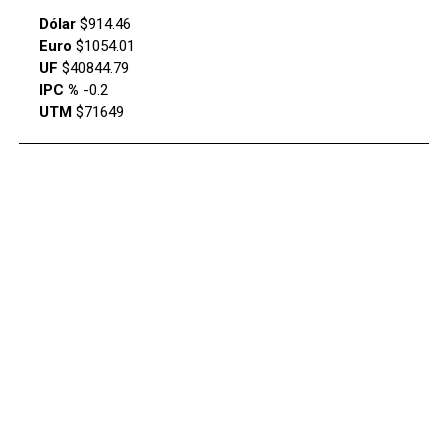
Dólar
$914.46
Euro
$1054.01
UF
$40844.79
IPC %
-0.2
UTM
$71649