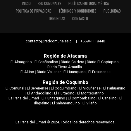
INICIO
RED COMUNALES
POLÍTICA EDITORIAL Y ÉTICA
POLÍTICA DE PRIVACIDAD
TÉRMINOS Y CONDICIONES
PUBLICIDAD
DENUNCIAS
CONTACTO
contacto@redcomunales.cl | +56941118440
Región de Atacama
El Almagrino
|
El Chañaralino
|
Diario Caldera
|
Diario El Copiapino
|
Diario Tierra Amarilla
|
El Altino
|
Diario Vallenar
|
El Huasquino
|
El Freirinense
Región de Coquimbo
El Comunal
|
El Serenense
|
El Coquimbano
|
El Vicuñense
|
El Paihuanino
|
El Andacollino
|
El Hurtadino
|
El Montepatrino
|
La Perla del Limarí
|
El Punitaquino
|
El Combarbalino
|
El Canelino
|
El
Illapelino
|
El Salamanquino
|
El Vileño
La Perla del Limarí © 2024. Todos los derechos reservados.