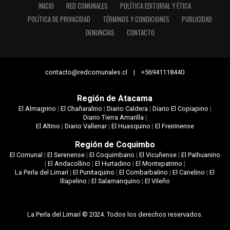
INICIO
RED COMUNALES
POLÍTICA EDITORIAL Y ÉTICA
POLÍTICA DE PRIVACIDAD
TÉRMINOS Y CONDICIONES
PUBLICIDAD
DENUNCIAS
CONTACTO
contacto@redcomunales.cl | +56941118440
Región de Atacama
El Almagrino
|
El Chañaralino
|
Diario Caldera
|
Diario El Copiapino
|
Diario Tierra Amarilla
|
El Altino
|
Diario Vallenar
|
El Huasquino
|
El Freirinense
Región de Coquimbo
El Comunal
|
El Serenense
|
El Coquimbano
|
El Vicuñense
|
El Paihuanino
|
El Andacollino
|
El Hurtadino
|
El Montepatrino
|
La Perla del Limarí
|
El Punitaquino
|
El Combarbalino
|
El Canelino
|
El
Illapelino
|
El Salamanquino
|
El Vileño
La Perla del Limarí © 2024. Todos los derechos reservados.