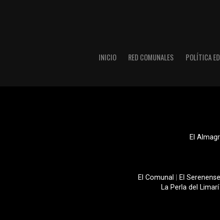
INICIO
RED COMUNALES
POLÍTICA ED
El Almagr
El Comunal
|
El Serenens
La Perla del Limarí