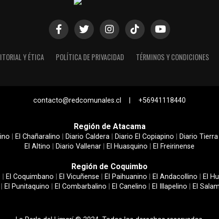
ITORIAL Y ÉTICA
POLÍTICA DE PRIVACIDAD
TÉRMINOS Y CONDICIONES
contacto@redcomunales.cl | +56941118440
Región de Atacama
ino
|
El Chañaralino
|
Diario Caldera
|
Diario El Copiapino
|
Diario Tierra
El Altino
|
Diario Vallenar
|
El Huasquino
|
El Freirinense
Región de Coquimbo
e
|
El Coquimbano
|
El Vicuñense
|
El Paihuanino
|
El Andacollino
|
El Hu
|
El Punitaquino
|
El Combarbalino
|
El Canelino
|
El Illapelino
|
El Sala