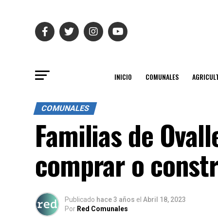
INICIO
COMUNALES
AGRICUL
COMUNALES
Familias de Ovall
comprar o constr
Publicado
hace 3 años
el
Abril 18, 2023
Por
Red Comunales