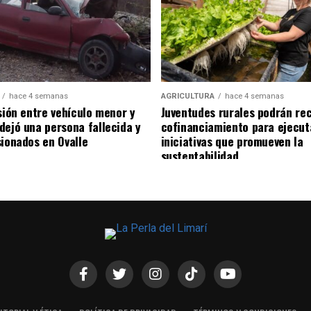
hace 4 semanas
AGRICULTURA
hace 4 semanas
sión entre vehículo menor y
Juventudes rurales podrán rec
dejó una persona fallecida y
cofinanciamiento para ejecut
sionados en Ovalle
iniciativas que promueven la
sustentabilidad