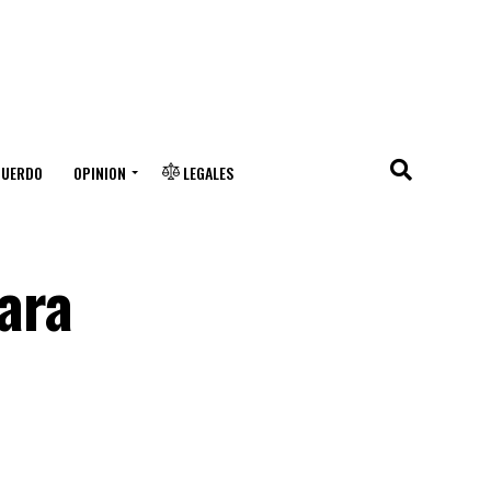
CUERDO
OPINION
LEGALES
para