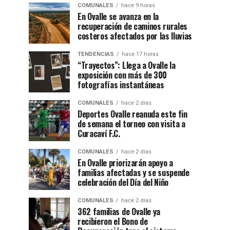
COMUNALES
hace 9 horas
En Ovalle se avanza en la
recuperación de caminos rurales
costeros afectados por las lluvias
TENDENCIAS
hace 17 horas
“Trayectos”: Llega a Ovalle la
exposición con más de 300
fotografías instantáneas
COMUNALES
hace 2 días
Deportes Ovalle reanuda este fin
de semana el torneo con visita a
Curacaví F.C.
COMUNALES
hace 2 días
En Ovalle priorizarán apoyo a
familias afectadas y se suspende
celebración del Día del Niño
COMUNALES
hace 2 días
362 familias de Ovalle ya
recibieron el Bono de