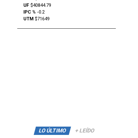
UF
$40844.79
IPC %
-0.2
UTM
$71649
LO ÚLTIMO
+ LEÍDO