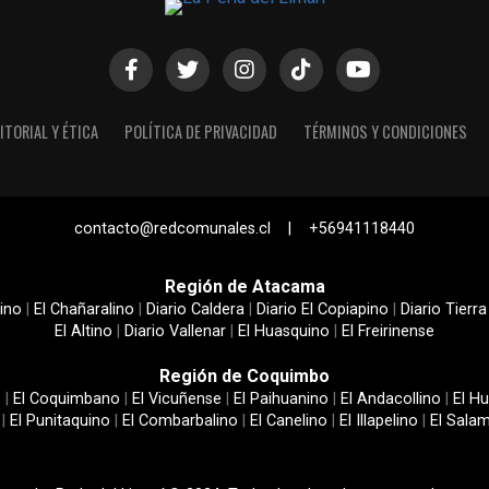
ITORIAL Y ÉTICA
POLÍTICA DE PRIVACIDAD
TÉRMINOS Y CONDICIONES
contacto@redcomunales.cl | +56941118440
Región de Atacama
ino
|
El Chañaralino
|
Diario Caldera
|
Diario El Copiapino
|
Diario Tierra
El Altino
|
Diario Vallenar
|
El Huasquino
|
El Freirinense
Región de Coquimbo
e
|
El Coquimbano
|
El Vicuñense
|
El Paihuanino
|
El Andacollino
|
El Hu
|
El Punitaquino
|
El Combarbalino
|
El Canelino
|
El Illapelino
|
El Sala