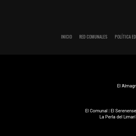
INICIO
RED COMUNALES
POLÍTICA ED
El Almagr
El Comunal
|
El Serenens
La Perla del Limarí