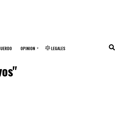
CUERDO
OPINION
LEGALES
vos"