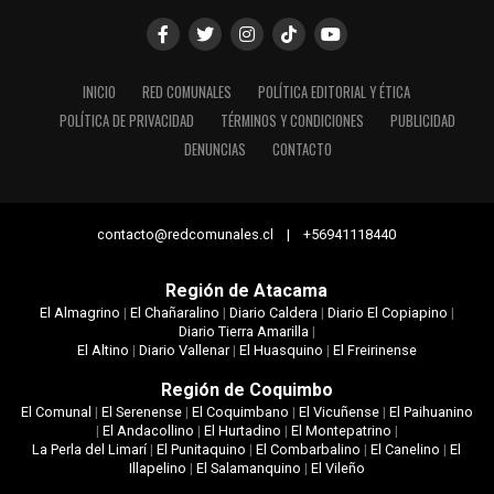
INICIO
RED COMUNALES
POLÍTICA EDITORIAL Y ÉTICA
POLÍTICA DE PRIVACIDAD
TÉRMINOS Y CONDICIONES
PUBLICIDAD
DENUNCIAS
CONTACTO
contacto@redcomunales.cl | +56941118440
Región de Atacama
El Almagrino
|
El Chañaralino
|
Diario Caldera
|
Diario El Copiapino
|
Diario Tierra Amarilla
|
El Altino
|
Diario Vallenar
|
El Huasquino
|
El Freirinense
Región de Coquimbo
El Comunal
|
El Serenense
|
El Coquimbano
|
El Vicuñense
|
El Paihuanino
|
El Andacollino
|
El Hurtadino
|
El Montepatrino
|
La Perla del Limarí
|
El Punitaquino
|
El Combarbalino
|
El Canelino
|
El
Illapelino
|
El Salamanquino
|
El Vileño