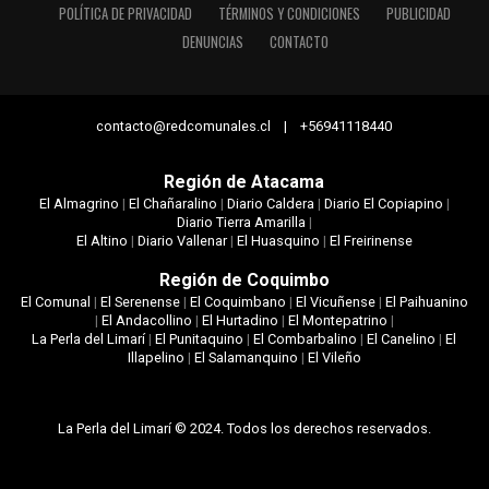
POLÍTICA DE PRIVACIDAD
TÉRMINOS Y CONDICIONES
PUBLICIDAD
DENUNCIAS
CONTACTO
contacto@redcomunales.cl | +56941118440
Región de Atacama
El Almagrino
|
El Chañaralino
|
Diario Caldera
|
Diario El Copiapino
|
Diario Tierra Amarilla
|
El Altino
|
Diario Vallenar
|
El Huasquino
|
El Freirinense
Región de Coquimbo
El Comunal
|
El Serenense
|
El Coquimbano
|
El Vicuñense
|
El Paihuanino
|
El Andacollino
|
El Hurtadino
|
El Montepatrino
|
La Perla del Limarí
|
El Punitaquino
|
El Combarbalino
|
El Canelino
|
El
Illapelino
|
El Salamanquino
|
El Vileño
La Perla del Limarí © 2024. Todos los derechos reservados.